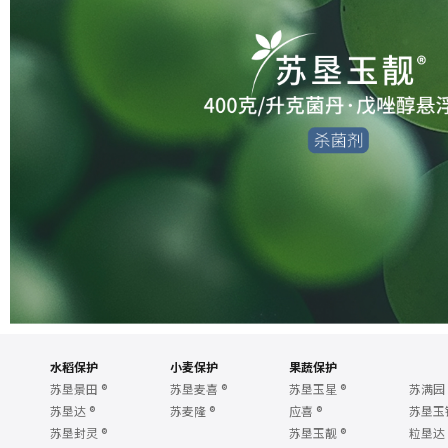
水稻保护
小麦保护
果蔬保护
苏垦景田
®
苏垦麦喜
®
苏垦玉星
®
苏满园
苏垦达
®
苏麦隆
®
应喜
®
苏垦玉
苏垦封灵
®
苏垦玉靓
®
粒垦达