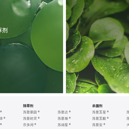
除草剂
杀菌剂
®
苏垦景田
®
苏垦达
®
苏垦玉星
®
锦
®
苏垦封灵
®
苏垦瑞
®
苏垦玉靓
®
®
农多闲
®
苏阔星
®
苏垦安
®