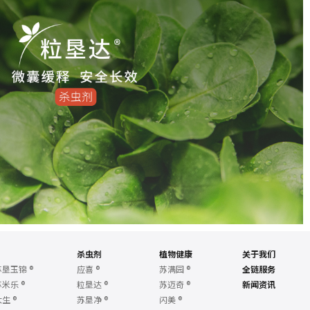
杀虫剂
植物健康
关于我们
苏垦玉锦
®
应喜
®
苏满园
®
全链服务
苏米乐
®
粒垦达
®
苏迈奇
®
新闻资讯
大生
®
苏垦净
®
闪美
®